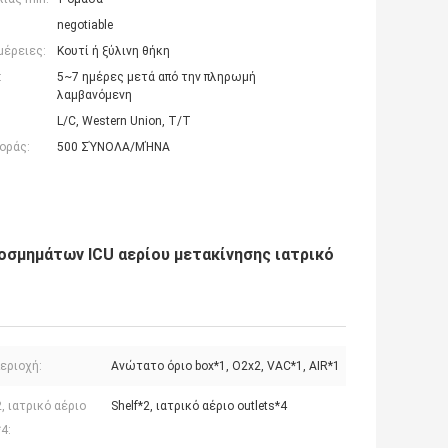
negotiable
μέρειες:
Κουτί ή ξύλινη θήκη
:
5~7 ημέρες μετά από την πληρωμή
λαμβανόμενη
L/C, Western Union, T/T
οράς:
500 ΣΎΝΟΛΑ/ΜΉΝΑ
σμημάτων ICU αερίου μετακίνησης ιατρικό
εριοχή:
Ανώτατο όριο box*1, O2x2, VAC*1, AIR*1
2, ιατρικό αέριο
Shelf*2, ιατρικό αέριο outlets*4
*4: