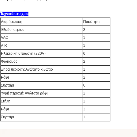
Τεχνικά στοιχεία
Διαμόρφωση
Ποσότητα
Έξοδοι αερίου
2
VAC
1
AIR
1
Ηλεκτρική υποδοχή (220V)
6
Φωτισμός
2
Ξηρά περιοχή: Ανώτατο κιβώτιο
1
Ράφι
2
Συρτάρι
6
Υγρή περιοχή: Ανώτατο ράφι
2
Στήλη
2
Ράφι
2
Συρτάρι
1