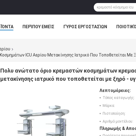
ΪΌΝΤΑ
ΠΕΡΊΠΟΥ ΕΜΕΊΣ
ΓΎΡΟΣ ΕΡΓΟΣΤΑΣΊΩΝ
ΠΟΙΟΤΙΚ
ΥΠΌΘΕΣΗ
ερίου
σμημάτων ICU Αερίου Μετακίνησης Ιατρικό Που Τοποθετείται Με Ξ
Πολυ ανώτατο όριο κρεμαστών κοσμημάτων κρεμα
μετακίνησης ιατρικό που τοποθετείται με ξηρό - υ
Λεπτομέρειες:
Τόπος καταγωγής:
Μάρκα:
Πιστοποίηση:
Αριθμό μοντέλου:
Πληρωμής & Αποσ
Ποσότητα παραγγελ