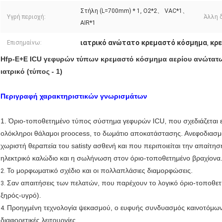
Στήλη (L=700mm) * 1, O2*2、 VAC*1、
Υγρή περιοχή:
Άλλη 
AIR*1
ιατρικό ανώτατο κρεμαστό κόσμημα
κρ
Επισημαίνω:
,
Hfp-E+E ICU γεφυρών τύπων κρεμαστό κόσμημα αερίου ανώτατ
ιατρικό (τύπος - 1)
Περιγραφή χαρακτηριστικών γνωρισμάτων
1. Όριο-τοποθετημένο τύπος σύστημα γεφυρών ICU, που σχεδιάζεται ει
ολόκληροι θάλαμοι proocess, το δωμάτιο αποκατάστασης. Ανεφοδιασμ
χωριστή θεραπεία του satisty ασθενή και που περιποιείται την απαίτηση
ηλεκτρικό καλώδιο και η σωλήνωση στον όριο-τοποθετημένο βραχίονα
Το μορφωματικό σχέδιο και οι πολλαπλάσιες διαμορφώσεις.
2.
Σαν απαιτήσεις των πελατών, που παρέχουν το λογικό όριο-τοποθ
3.
ξηρός-υγρό).
Προηγμένη τεχνολογία ψεκασμού, ο ευφυής συνδυασμός καινοτόμων 
4.
διαφορετικές λειτουργίες.