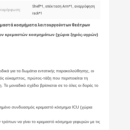
Shelf*1, επέκταση Arm*1, αναρρόφηση
διαμόρφωση:
rack*1
εμαστά κοσμήματα λειτουργούντων θεάτρων
ων κρεμαστών κοσμημάτων (χώρια ξηρός-υγρών)
δικά για τα δωμάτια εντατικής παρακολούθησης, οι
ός εύκαμπτος, πρώτος-τάξη που περιποιείται τη
. Το μοναδικό σχέδιο βρίσκεται σε το όλες οι δορές το
.
ετημένο συνδυασμός κρεμαστό κόσμημα ICU (χώρια
τρόπων να γίνει το κρεμαστό κόσμημα γεφυρών με τις