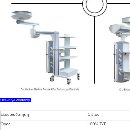
Delivery&Warranty
Εξουσιοδότηση
1 έτος
Όρος
100% T/T