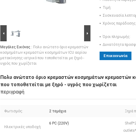
Τιμή:
Συσκευασία λεπτο
Χρόνος παράδοσης
Όροι πληρωμής:
Δυνατότητα προσφ
Μεγάλες Εικόνας :
Πολυ ανώτατο όριο κρεμαστών
κοσμημάτων κρεμαστών κοσμημάτων ICU αερίου
Επικοινωνία
μετακίνησης ιατρικό που τοποθετείται με ξηρό -
υγρός που χωρίζεται
Πολυ ανώτατο όριο κρεμαστών κοσμημάτων κρεμαστών κο
που τοποθετείται με ξηρό - υγρός που χωρίζεται
περιγραφή
Φωτισμός:
2 τεμάχια
Ξηρά π
6 PC (220V)
Shelf*
Ηλεκτρικές υποδοχή:
outlets