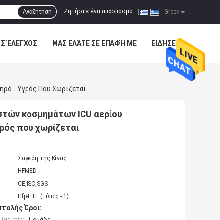
Ζητήστε ένα απόσπασμα
Αναζήτηση
|
Greek
ΌΣ ΈΛΕΓΧΟΣ
ΜΑΣ ΕΛΆΤΕ ΣΕ ΕΠΑΦΉ ΜΕ
ΕΙΔΉΣΕΙΣ
ηρό - Υγρός Που Χωρίζεται
στών κοσμημάτων ICU αερίου
γρός που χωρίζεται
Σαγκάη της Κίνας
HFMED
CE,ISO,SGS
Hfp-E+E (τύπος - 1)
τολής Όροι:
ίας min:
1 ομάδα