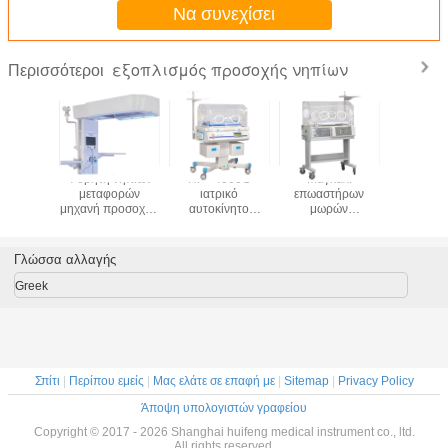
Να συνεχίσει
εξοπλισμός προσοχής νηπίων
Περισσότεροι
τρική
Φορητή νηπίων
HF - 4000C
Μαγκάλι
Ιατρι
φορών
μεταφορών
ιατρικό
επωαστήρων
εξοπλι
προσοχής
μηχανή προσοχής
αυτοκίνητο
μωρών
προσοχής
ισμού
επωαστήρων
επωαστήρων
εξοπλισμού
νοσοκομείω
τίδα
επωαστήρων
μωρών
προσοχής νηπίων
γεννημ
τήρων
νεογέννητη
εξοπλισμού
ιατρικών
επωαστήρ
Γλώσσα αλλαγής
ομείων
προσοχής νηπίων
συσκευών
300
ννητη
νοσοκομείων
Greek
Σπίτι
|
Περίπου εμείς
|
Μας ελάτε σε επαφή με
|
Sitemap
|
Privacy Policy
Άποψη υπολογιστών γραφείου
Copyright © 2017 - 2026 Shanghai huifeng medical instrument co., ltd.
All rights reserved.