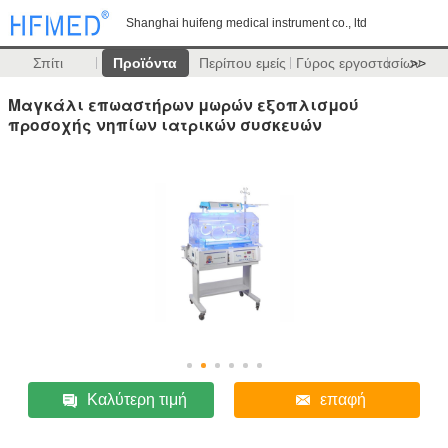
Shanghai huifeng medical instrument co., ltd
Σπίτι
Προϊόντα
Περίπου εμείς
Γύρος εργοστασίων
>>
Μαγκάλι επωαστήρων μωρών εξοπλισμού
προσοχής νηπίων ιατρικών συσκευών
Καλύτερη τιμή
επαφή