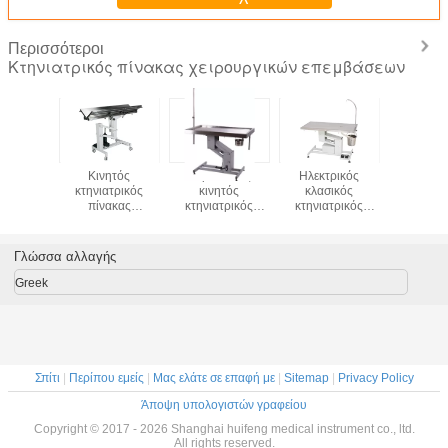
Περισσότεροι
Κτηνιατρικός πίνακας χειρουργικών επεμβάσεων
ρικός
Κινητός
Υδραυλικός
Ηλεκτρικός
HF-1
ς πίνακας
κτηνιατρικός
κινητός
κλασικός
κτηνιατρι
ργικών
πίνακας
κτηνιατρικός
κτηνιατρικός
ICU επωα
σεων SS
χειρουργικών
πίνακας
λειτουργών
κουταβιών
ικός για
επεμβάσεων με
χειρουργικών
πίνακας μορφής Ζ
Kanis
λωπισμό
τέσσερις κάστορες
επεμβάσεων για το
με Tabletop
Γλώσσα αλλαγής
 Pet
Β - τοπ λειτουργία
ζώο/PET που
ανοξείδωτου 304
αντιδιαβρωτική
ενεργοποιεί την
Greek
κλινική
Σπίτι
|
Περίπου εμείς
|
Μας ελάτε σε επαφή με
|
Sitemap
|
Privacy Policy
Άποψη υπολογιστών γραφείου
Copyright © 2017 - 2026 Shanghai huifeng medical instrument co., ltd.
All rights reserved.