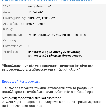
Υλικό:
ανοξείδωτο ατσάλι
Δύναμη:
110V-220V
Πίνακας μέγεθος:
90*60cm, 120*60cm
Διευθετήσιμη σειρά
65.5--106cm
ύψους:
Τυποποιημένο
IV κάδος αποβλήτων χάλυβα pole+stainless
Accessory5:
Πιστοποιητικά:
CE
κτηνιατρικός λειτουργών πίνακας
Υψηλό φως:
,
κτηνιατρικός πίνακας διαγωνισμών
Υδραυλικός κινητός χειρουργικός κτηνιατρικός πίνακας
χειρουργικών επεμβάσεων για τη ζωική κλινική
Εισαγωγή λειτουργίας:
Ο πλήρης πίνακας-πίνακας αποτελείται από το βαθμό 304
1.
ασφαλίστρου το ανοξείδωτο, είναι ανθεκτικός στη θερμότητα,
διάβρωση προστατευτική και rustproof
2. Ολόκληρο το μέρος που ανυψώνει και που κατεβαίνει χειρίζεται
από το ηλεκτρικό σύστημα