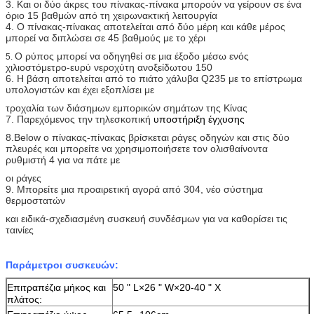
3. Και οι δύο άκρες του πίνακας-πίνακα μπορούν να γείρουν σε ένα
όριο 15 βαθμών από τη χειρωνακτική λειτουργία
4. Ο πίνακας-πίνακας αποτελείται από δύο μέρη και κάθε μέρος
μπορεί να διπλώσει σε 45 βαθμούς με το χέρι
Ο ρύπος μπορεί να οδηγηθεί σε μια έξοδο μέσω ενός
5.
χιλιοστόμετρο-ευρύ νεροχύτη ανοξείδωτου 150
6. Η βάση αποτελείται από το πιάτο χάλυβα Q235 με το επίστρωμα
υπολογιστών και έχει εξοπλίσει με
τροχαλία των διάσημων εμπορικών σημάτων της Κίνας
7. Παρεχόμενος την τηλεσκοπική
υποστήριξη έγχυσης
8.Below ο πίνακας-πίνακας βρίσκεται ράγες οδηγών και στις δύο
πλευρές και μπορείτε να χρησιμοποιήσετε τον ολισθαίνοντα
ρυθμιστή 4 για να πάτε με
οι ράγες
9. Μπορείτε μια προαιρετική αγορά από 304, νέο σύστημα
θερμοστατών
και ειδικά-σχεδιασμένη συσκευή συνδέσμων για να καθορίσει τις
ταινίες
Παράμετροι συσκευών:
Επιτραπέζια μήκος και
50 " L×26 " W×20-40 " Χ
πλάτος: