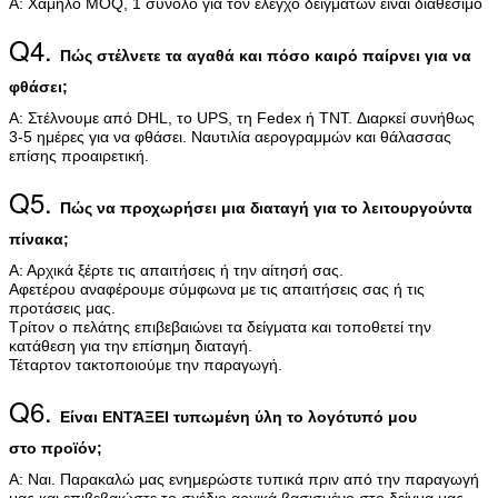
Α: Χαμηλό MOQ, 1 σύνολο για τον έλεγχο δειγμάτων είναι διαθέσιμο
Q4.
Πώς στέλνετε τα αγαθά και πόσο καιρό παίρνει για να
φθάσει;
Α: Στέλνουμε από DHL, το UPS, τη Fedex ή TNT. Διαρκεί συνήθως
3-5 ημέρες για να φθάσει. Ναυτιλία αερογραμμών και θάλασσας
επίσης προαιρετική.
Q5.
Πώς να προχωρήσει μια διαταγή για το λειτουργούντα
πίνακα;
Α: Αρχικά ξέρτε τις απαιτήσεις ή την αίτησή σας.
Αφετέρου αναφέρουμε σύμφωνα με τις απαιτήσεις σας ή τις
προτάσεις μας.
Τρίτον ο πελάτης επιβεβαιώνει τα δείγματα και τοποθετεί την
κατάθεση για την επίσημη διαταγή.
Τέταρτον τακτοποιούμε την παραγωγή.
Q6.
Είναι ΕΝΤΆΞΕΙ τυπωμένη ύλη το λογότυπό μου
στο προϊόν;
Α: Ναι. Παρακαλώ μας ενημερώστε τυπικά πριν από την παραγωγή
μας και επιβεβαιώστε το σχέδιο αρχικά βασισμένο στο δείγμα μας.