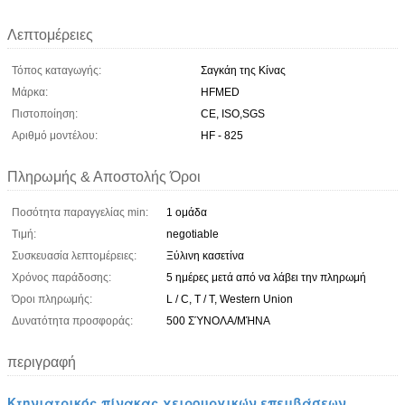
Λεπτομέρειες
Τόπος καταγωγής:
Σαγκάη της Κίνας
Μάρκα:
HFMED
Πιστοποίηση:
CE, ISO,SGS
Αριθμό μοντέλου:
HF - 825
Πληρωμής & Αποστολής Όροι
Ποσότητα παραγγελίας min:
1 ομάδα
Τιμή:
negotiable
Συσκευασία λεπτομέρειες:
Ξύλινη κασετίνα
Χρόνος παράδοσης:
5 ημέρες μετά από να λάβει την πληρωμή
Όροι πληρωμής:
L / C, T / T, Western Union
Δυνατότητα προσφοράς:
500 ΣΎΝΟΛΑ/ΜΉΝΑ
περιγραφή
Κτηνιατρικός πίνακας χειρουργικών επεμβάσεων