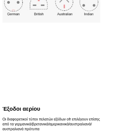
Διεπαφές
Διαφορετικοί τύποι δ
επιλέξουν από τη δι
/Internet/Video/Com
Έξοδοι αερίου
Οι διαφορετικοί τύποι πελατών εξόδων ofr επιλέγουν επίσης
από τα γερμανικά/βρετανικά/αμερικανικά/αυστραλιανά/
αυστραλιανά πρότυπα