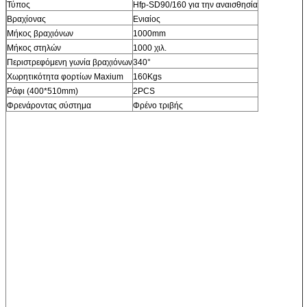
Τύπος
Hfp-SD90/160 για την αναισθησία
Βραχίονας
Ενιαίος
Μήκος βραχιόνων
1000mm
Μήκος στηλών
1000 χιλ.
Περιστρεφόμενη γωνία βραχιόνων
340°
Χωρητικότητα φορτίων Maxium
160Kgs
Ράφι (400*510mm)
2PCS
Φρενάροντας σύστημα
Φρένο τριβής