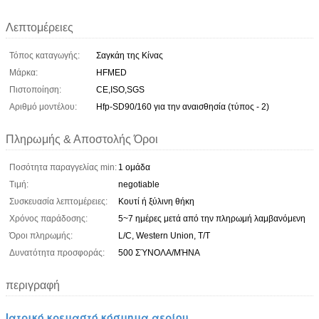
Λεπτομέρειες
Τόπος καταγωγής:
Σαγκάη της Κίνας
Μάρκα:
HFMED
Πιστοποίηση:
CE,ISO,SGS
Αριθμό μοντέλου:
Hfp-SD90/160 για την αναισθησία (τύπος - 2)
Πληρωμής & Αποστολής Όροι
Ποσότητα παραγγελίας min:
1 ομάδα
Τιμή:
negotiable
Συσκευασία λεπτομέρειες:
Κουτί ή ξύλινη θήκη
Χρόνος παράδοσης:
5~7 ημέρες μετά από την πληρωμή λαμβανόμενη
Όροι πληρωμής:
L/C, Western Union, T/T
Δυνατότητα προσφοράς:
500 ΣΎΝΟΛΑ/ΜΉΝΑ
περιγραφή
Ιατρικό κρεμαστό κόσμημα αερίου