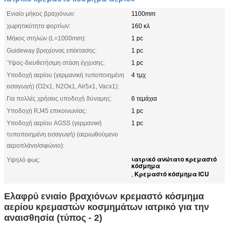
Ενιαίο μήκος βραχιόνων:
1100mm
χωρητικότητα φορτίων:
160 κλ
Μήκος στηλών (L=1000mm):
1 pc
Guideway βραχίονας επέκτασης:
1 pc
Ύψος-διευθετήσιμη στάση έγχυσης:
1 pc
Υποδοχή αερίου (γερμανική τυποποιημένη
4 τμχ
εισαγωγή) (O2x1, N2Ox1, Air5x1, Vacx1):
Για πολλές χρήσεις υποδοχή δύναμης:
6 τεμάχια
Υποδοχή RJ45 επικοινωνίας:
1 pc
Υποδοχή αερίου AGSS (γερμανική
1 pc
τυποποιημένη εισαγωγή) (αεριωθούμενο
αεροπλάνο/σιφώνιο):
ιατρικό ανώτατο κρεμαστό
Υψηλό φως:
κόσμημα
Κρεμαστό κόσμημα ICU
,
Ελαφρύ ενιαίο βραχιόνων κρεμαστό κόσμημα
αερίου κρεμαστών κοσμημάτων ιατρικό για την
αναισθησία (τύπος - 2)