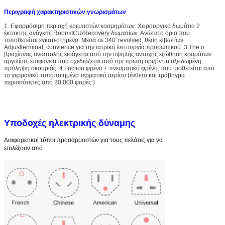
Περιγραφή χαρακτηριστικών γνωρισμάτων
1. Εφαρμόσιμη περιοχή κρεμαστών κοσμημάτων: Χειρουργικό δωμάτιο 2
έκτακτης ανάγκης Room/ICU/Recovery δωματίων. Ανώτατο όριο που
τοποθετείται εγκατεστημένο. Μέσα σε 340°revolved, θέση κιβωτίων
Adjustterminal, convience για την ιατρική λειτουργία προσωπικού. 3.The ο
βραχίονας αναστολής εισάγεται από την υψηλής αντοχής εξώθηση κραμάτων
αργιλίου, επιφάνεια που σχεδιάζεται από την πρώτη οριζόντια οξειδωμένη
πρόληψη σκουριάς. 4.Friction φρένο + πνευματικό φρένο, που υιοθετείται από
το γερμανικό τυποποιημένο τερματικό αερίου (ένθετο και τράβηγμα
περισσότερες από 20.000 φορές.)
Υποδοχές ηλεκτρικής δύναμης
Διαφορετικοί τύποι προσαρμοστών για τους πελάτες για να
επιλέξουν από