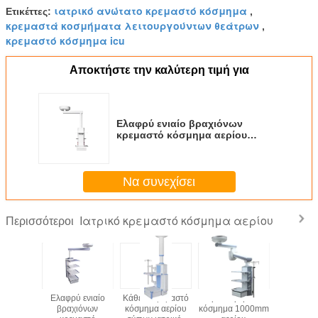
ιατρικό ανώτατο κρεμαστό κόσμημα
Ετικέττες:
,
κρεμαστά κοσμήματα λειτουργούντων θεάτρων
,
κρεμαστό κόσμημα icu
Αποκτήστε την καλύτερη τιμή για
Ελαφρύ ενιαίο βραχιόνων
κρεμαστό κόσμημα αερίου
κρεμαστών κοσμημάτων ιατρικό
για την αναισθησία (τύπος - 2)
Να συνεχίσει
Ιατρικό κρεμαστό κόσμημα αερίου
Περισσότεροι
νώτατο
Ελαφρύ ενιαίο
Κάθετο κρεμαστό
Ιατρικό κρεμαστό
Χειρουρ
εμαστών
βραχιόνων
κόσμημα αερίου
κόσμημα 1000mm
ηλεκτρ